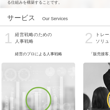
る仕組みを構築することです。
サービス
Our Services
1
2
経営戦略のための
トレー
人事戦略
ソリュ
経営のプロによる人事戦略
「販売接客